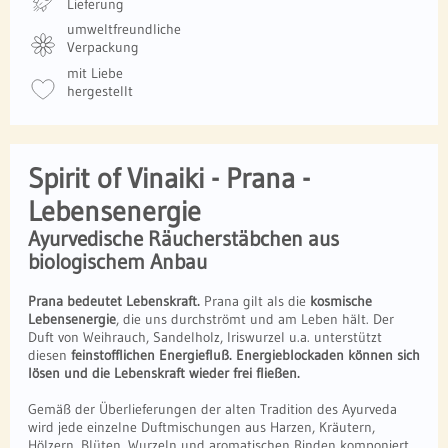
Lieferung
umweltfreundliche
Verpackung
mit Liebe
hergestellt
Spirit of Vinaiki - Prana -
Lebensenergie
Ayurvedische Räucherstäbchen aus
biologischem Anbau
Prana bedeutet Lebenskraft.
Prana gilt als die
kosmische
Lebensenergie
, die uns durchströmt und am Leben hält. Der
Duft von Weihrauch, Sandelholz, Iriswurzel u.a. unterstützt
diesen
feinstofflichen Energiefluß. Energieblockaden können sich
lösen und die Lebenskraft wieder frei fließen.
Gemäß der Überlieferungen der alten Tradition des Ayurveda
wird jede einzelne Duftmischungen aus Harzen, Kräutern,
Hölzern, Blüten, Wurzeln und aromatischen Rinden komponiert