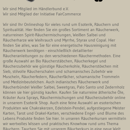
Wir sind Mitglied im Händlerbund e.V.
Wir sind Mitglied der Initiative FairCommerce
Wir sind Ihr Onlineshop für vieles rund um Esoterik, Räuchern und
Spiritualität. Hier finden Sie ein großes Sortiment an Räucherwerk,
naturreinen Spirit-Räuchermischungen, Weißen Salbei und
Räucherharze wie Weihrauch und Myrrhe, Styrax und Copal. Hier
finden Sie alles, was Sie für eine energetische Hausreinigung mit
Räucherwerk benötigen - einschließlich detaillierter
Räucheranleitungen zu den verschiedenen Räuchermethoden. Eine
große Auswahl an Bio Räucherstäbchen, Räucherkegel und
Räucherzubehör wie günstige Räucherkohle, Räucherstövchen mit
Sieb, stilvolle Räucherschalen und schamanisches Zubehör wie
Muscheln, Räucherfedern, Räucherfächer, schamanische Trommeln
und Medizinbeutelchen. Auch indianisches Räucherwerk und
Räucherbündel Weißer Salbei, Sweetgras, Palo Santo und Zedernholz
können sie hier günstig kaufen. Kaufen Sie naturreine ätherische Öle,
Kräuter Aura Sprays, Räuchermischungen und Räucherzubehör online
in unserem Esoterik Shop. Auch eine feine Auswahl an esoterischen
Produkten wie Chakrakerzen, Edelstein-Pendel, aufgestiegene Meister
Karten, Tarot und Orakel-Karten, verschiedene Engel- und Blume des
Lebens Produkte finden Sie hier. In unseren Räucherkursen vermitteln
wir wertvolles Wissen und praktisches Knowhow rund ums Thema
Räuchern. Tauchen Sie mit unserem Räucherkurs in eine neue Welt